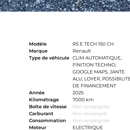
Modèle
R5 E TECH 150 CH
Marque
Renault
Type de véhicule
CLIM AUTOMATIQUE
,
FINITION TECHNO
,
GOOGLE MAPS
,
JANTE
ALU
,
LOYER
,
POSSIBILIT
DE FINANCEMENT
Année
2025
Kilométrage
7000 km
Boîte de vitesse
Non renseignée
Carburant
Non renseigné
Consom­mation
Non renseignée
Moteur
ELECTRIQUE